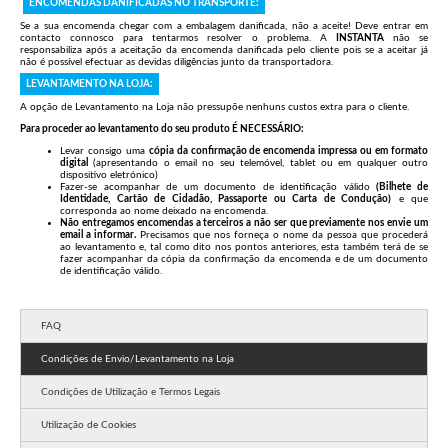
ENCOMENDAS DANIFICADAS NO TRANSPORTE:
Se a sua encomenda chegar com a embalagem danificada, não a aceite! Deve entrar em
contacto connosco para tentarmos resolver o problema. A
INSTANTA
não se
responsabiliza após a aceitação da encomenda danificada pelo cliente pois se a aceitar já
não é possível efectuar as devidas diligências junto da transportadora.
LEVANTAMENTO NA LOJA:
A opção de Levantamento na Loja não pressupõe nenhuns custos extra para o cliente.
Para proceder ao levantamento do seu produto É NECESSÁRIO:
Levar consigo uma
cópia da confirmação de encomenda impressa ou em formato
digital
(apresentando o email no seu telemóvel, tablet ou em qualquer outro
dispositivo eletrónico)
Fazer-se acompanhar de um documento de identificação válido
(Bilhete de
Identidade, Cartão de Cidadão, Passaporte ou Carta de Condução)
e que
corresponda ao nome deixado na encomenda.
Não entregamos encomendas a terceiros a não ser que previamente nos envie um
email a informar.
Precisamos que nos forneça o nome da pessoa que procederá
ao levantamento e, tal como dito nos pontos anteriores, esta também terá de se
fazer acompanhar da cópia da confirmação da encomenda e de um documento
de identificação válido.
FAQ
Condições de Envio/Levantamento na Loja
Condições de Utilização e Termos Legais
Utilização de Cookies