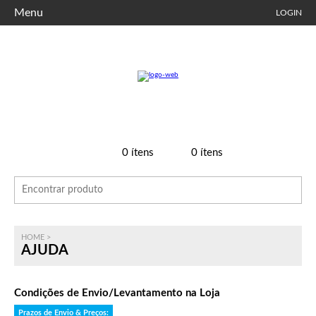
Menu
LOGIN
0
ítens
0
ítens
HOME
>
AJUDA
Condições de Envio/Levantamento na Loja
Prazos de Envio & Preços: