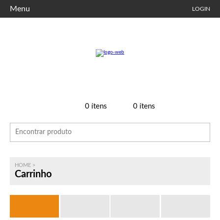
Menu
LOGIN
0
ítens
0
ítens
HOME
>
Carrinho