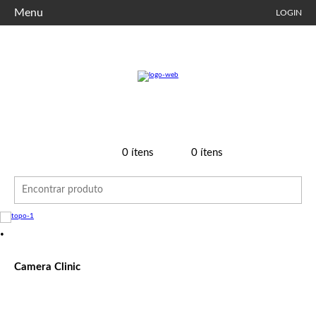
Menu
LOGIN
0
ítens
0
ítens
•
Camera Clinic