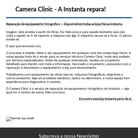
Camera Clinic - A Instanta repara!
Reparação de equipamento fotográfico — disponível em todas as lojas físicas Instanta.
Imagine: está prestes a partir de férias. Ou falta pouco para aquele momento que não
volta a repetir-se. E de repente, a máquina não liga. A objectiva recusa-se a focar. O pânico
instala-se.
É aqui que entramos nós.
O processo é simples: deixe o seu equipamento em qualquer uma das nossas lojas físicas. A
nossa equipa trata de o enviar para os serviços técnicos Camera Clinic, onde será avaliado
por técnicos especializados. Antes de qualquer intervenção, recebe um orçamento
detalhado para decidir com toda a informação. Aprovado o orçamento, avançamos com a
reparação e devolvemos o equipamento à loja para levantamento.
Trabalhamos com equipamento de várias marcas: máquinas fotográficas, objectivas e
outros acessórios. Seja um problema mecânico, óptico ou electrónico, a nossa equipa tem
experiência para diagnosticar e resolver.
O Camera Clinic é o serviço de reparação de equipamento fotográfico da Instanta — seja
qual for o motivo da avaria. Fale connosco.
Encontre uma loja Instanta perto de si.
Subscreva a nossa Newsletter