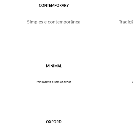
CONTEMPORARY
Simples e contemporânea
Tradiç
MINIMAL
Minimalista e sem adornos
OXFORD