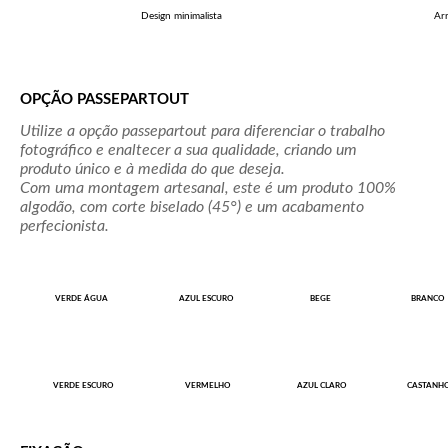
Design minimalista
Ar
OPÇÃO PASSEPARTOUT
Utilize a opção passepartout para diferenciar o trabalho
fotográfico e enaltecer a sua qualidade, criando um
produto único e à medida do que deseja.
Com uma montagem artesanal, este é um produto 100%
algodão, com corte biselado (45°) e um acabamento
perfecionista.
VERDE ÁGUA
AZUL ESCURO
BEGE
BRANCO
VERDE ESCURO
VERMELHO
AZUL CLARO
CASTANH