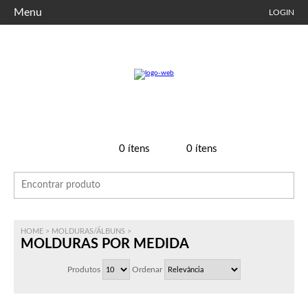
Menu
LOGIN
0
ítens
0
ítens
HOME
>
MOLDURAS/ÁLBUNS
>
MOLDURAS POR MEDIDA
Produtos
Ordenar