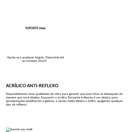
SUPORTE mesa
Ajusta-se a qualquer ângulo. Disponível até
ao formato 20x25.
ACRÍLICO ANTI-REFLEXO
Disponibilizamos duas qualidades de vidro para garantir que suas fotos se destaquem da
maneira que você idealiza. Enquanto o acrílico flutuante brilhante é um clássico para
apresentações semelhantes a galerias, a versão matte elimina o brilho, apagando qualquer
tipo de reflexos