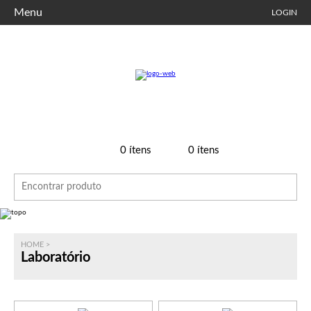
Menu
LOGIN
0
ítens
0
ítens
HOME
>
Laboratório