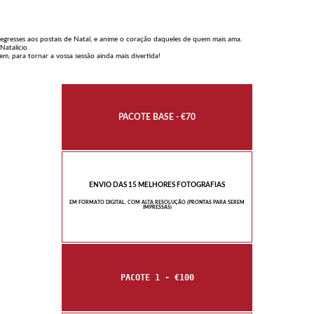
Regresses aos postais de Natal, e anime o coração daqueles de quem mais ama.
Natalício.
m, para tornar a vossa sessão ainda mais divertida!
PACOTE BASE - €70
ENVIO DAS 15 MELHORES FOTOGRAFIAS
EM FORMATO DIGITAL, COM ALTA RESOLUÇÃO (PRONTAS PARA SEREM
IMPRESSAS)
PACOTE 1 - €100