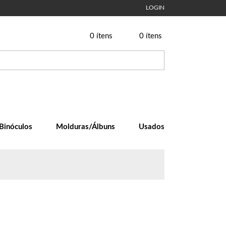
LOGIN
0
ítens
0
ítens
Binóculos
Molduras/Álbuns
Usados