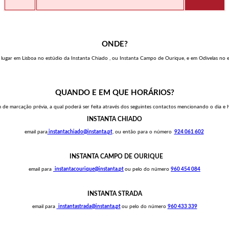
ONDE?
o lugar em Lisboa no estúdio da Instanta Chiado , ou Instanta Campo de Ourique, e em Odivelas no e
QUANDO E EM QUE HORÁRIOS?
 de marcação prévia, a qual poderá ser feita através dos seguintes contactos mencionando o dia e 
INSTANTA CHIADO
email para
instantachiado@instanta.pt
, ou então para o número
924 061 602
INSTANTA CAMPO DE OURIQUE
email para
instantacourique@instanta.pt
ou pelo do número
960 454 084
INSTANTA STRADA
email para
instantastrada@instanta.pt
ou pelo do número
960 433 339