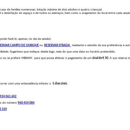
aso de famílias numerosas; lotação máxima de dois adultos e quatro crianças).
 a desinfeção do espaço e de todos os adereços, bem como o arejamento do local entre cada sessão
pode fazê-lo, apenas, no dia da sessão).
SERVAR CAMPO DE OURIQUE
ou
RESERVAR STRADA
mediante o estúdio da sua preferência,
e au
lidade. Sugerimos que indique, desde logo, mais do que uma data ou horário pretendido.
anco ou se preferir MBWAY, para que possa efetuar o pagamento de um
sinal de € 30
. A sua reserva 
ocorrer com uma antecedência inferior a
5 dias úteis
.
924 061 602
lo do número
960 454 084
3 339