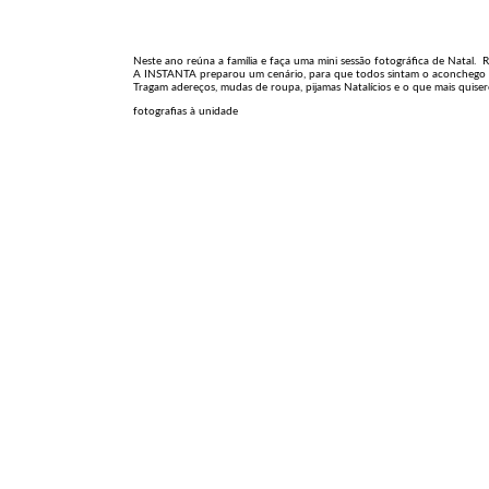
Neste ano reúna a família e faça uma mini sessão fotográfica de Natal. 
A INSTANTA preparou um cenário, para que todos sintam o aconchego 
Tragam adereços, mudas de roupa, pijamas Natalícios e o que mais quisere
fotografias à unidade