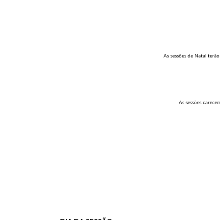
As sessões de Natal terã
As sessões carecem