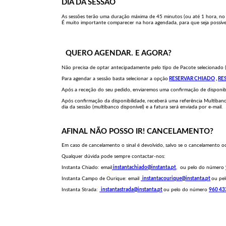
DIA DA SESSÃO
As sessões terão uma duração máxima de 45 minutos (ou até 1 hora, no c
É muito importante comparecer na hora agendada, para que seja possível
QUERO AGENDAR. E AGORA?
Não precisa de optar antecipadamente pelo tipo de Pacote selecionado (
Para agendar a sessão basta selecionar a opção
RESERVAR CHIADO
,
RE
Após a receção do seu pedido, enviaremos uma confirmação de disponibi
Após confirmação da disponibilidade, receberá uma referência Multib
dia da sessão (multibanco disponível) e a fatura será enviada por e-mail.
AFINAL NÃO POSSO IR! CANCELAMENTO?
Em caso de cancelamento o sinal é devolvido, salvo se o cancelamento 
Qualquer dúvida pode sempre contactar-nos:
Instanta Chiado: email
instantachiado@instanta.pt
, ou pelo do número
Instanta Campo de Ourique:
email
instantacourique@instanta.pt
ou pe
Instanta Strada:
instantastrada@instanta.pt
ou pelo do número
960 43