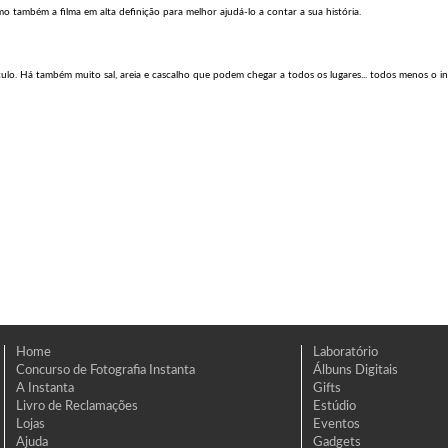
 também a filma em alta definição para melhor ajudá-lo a contar a sua história.
culo. Há também muito sal, areia e cascalho que podem chegar a todos os lugares... todos menos o in
Home
Laboratório
Concurso de Fotografia Instanta
Álbuns Digitais
A Instanta
Gifts
Livro de Reclamações
Estúdio
Lojas
Eventos
Ajuda
Gadgets