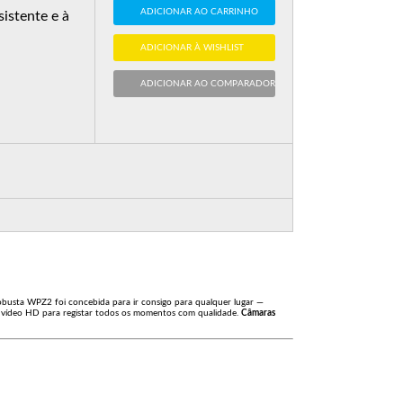
ADICIONAR AO CARRINHO
istente e à
ADICIONAR À WISHLIST
ADICIONAR AO COMPARADOR
obusta WPZ2 foi concebida para ir consigo para qualquer lugar —
 de vídeo HD para registar todos os momentos com qualidade.
Câmaras