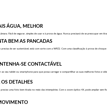
IS ÁGUA, MELHOR
âmara. Fácil de segurar, simples de usar e à prova de água. Nunca precisará de se preocupar em tirar
NTA BEM AS PANCADAS
nto precisa de ser sustentável, está com sorte com a WPZ2. Com uma classificação à prova de choqu
MANTENHA-SE CONTACTÁVEL
ao seu tablet ou smartphone para que possa carregar e compartilhar as suas melhores fotos e vídeo
 OS DETALHES
 é preciso uma foto bem tirada no meio das intempéries. Com o zoom óptico 4X, pode ampliar sem fic
M MOVIMENTO