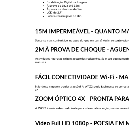
Estabilização Digital de Imagem
À prova de água até 15m
À prova de choque até 2m
LCD de 2,7"
Bateria recarregável de lítio
15M IMPERMEÁVEL - QUANTO MA
Sente-se mais confortável na água do que em terra? Assim se sente esta c
2M À PROVA DE CHOQUE - AGUE
Actividades rigorosas exigem acessórios resistentes. Se o seu equipame
máquina.
FÁCIL CONECTIVIDADE Wi-Fi - 
Não deixe ninguém perder a acção! A WPZ2 pode facilmente se conectar 
é?
ZOOM ÓPTICO 4X - PRONTA PARA
A WPZ2 é resistente o suficiente para o levar até à acção, mas às vezes
Vídeo Full HD 1080p - POESIA E