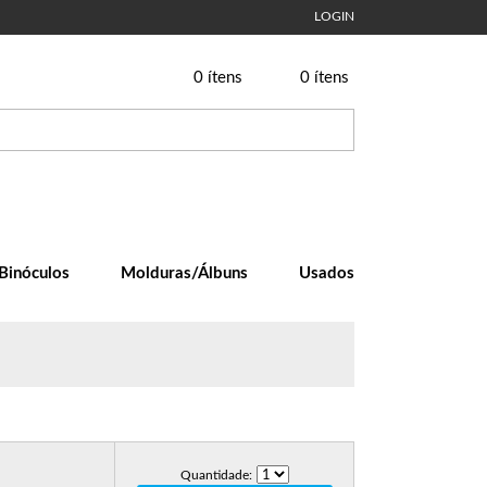
LOGIN
0
ítens
0
ítens
Binóculos
Molduras/Álbuns
Usados
Quantidade: