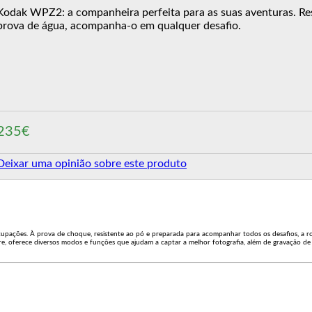
Kodak WPZ2: a companheira perfeita para as suas aventuras. Res
prova de água, acompanha-o em qualquer desafio.
235€
Deixar uma opinião sobre este produto
upações. À prova de choque, resistente ao pó e preparada para acompanhar todos os desafios, a r
livre, oferece diversos modos e funções que ajudam a captar a melhor fotografia, além de gravação