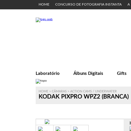
HOME
CONCURSO DE FOTOGRAFIA INSTANTA
A
Laboratório
Álbuns Digitais
Gifts
HOME
>
CÂMARAS
>
ACTION CAMS / UNDERWATER
KODAK PIXPRO WPZ2 (BRANCA)