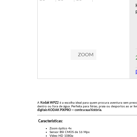
ZOOM
A
Kodak WPZ2
é a escolha ideal para quem procura aventura sem preoc
dentro ou fora de água. Perfeita para férias, praia ou desportos ao ar 
digitais KODAK PIXPRO — conte a sua história.
Características:
Zoom óptico 4x
Sensor BSI CMOS de 16 Mpx
Vídeo HD 1080p