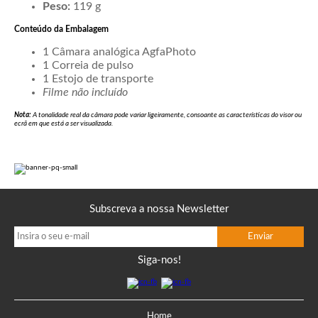
Peso:
119 g
Conteúdo da Embalagem
1 Câmara analógica AgfaPhoto
1 Correia de pulso
1 Estojo de transporte
Filme não incluído
Nota:
A tonalidade real da câmara pode variar ligeiramente, consoante as características do visor ou
ecrã em que está a ser visualizada.
Subscreva a nossa Newsletter
Siga-nos!
Home