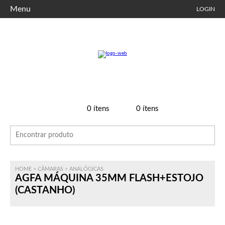
Menu
LOGIN
0
ítens
0
ítens
HOME
>
CÂMARAS
>
ANALÓGICAS
AGFA MÁQUINA 35MM FLASH+ESTOJO
(CASTANHO)