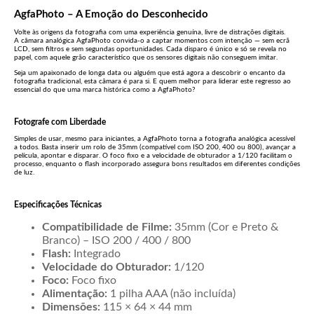
AgfaPhoto – A Emoção do Desconhecido
Volte às origens da fotografia com uma experiência genuína, livre de distrações digitais.
A câmara analógica AgfaPhoto convida-o a captar momentos com intenção — sem ecrã
LCD, sem filtros e sem segundas oportunidades. Cada disparo é único e só se revela no
papel, com aquele grão característico que os sensores digitais não conseguem imitar.
Seja um apaixonado de longa data ou alguém que está agora a descobrir o encanto da
fotografia tradicional, esta câmara é para si. E quem melhor para liderar este regresso ao
essencial do que uma marca histórica como a AgfaPhoto?
Fotografe com Liberdade
Simples de usar, mesmo para iniciantes, a AgfaPhoto torna a fotografia analógica acessível
a todos. Basta inserir um rolo de 35mm (compatível com ISO 200, 400 ou 800), avançar a
película, apontar e disparar. O foco fixo e a velocidade de obturador a 1/120 facilitam o
processo, enquanto o flash incorporado assegura bons resultados em diferentes condições
de luz.
Especificações Técnicas
Compatibilidade de Filme:
35mm (Cor e Preto &
Branco) – ISO 200 / 400 / 800
Flash:
Integrado
Velocidade do Obturador:
1/120
Foco:
Foco fixo
Alimentação:
1 pilha AAA (não incluída)
Dimensões:
115 × 64 × 44 mm