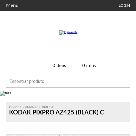
Menu
LOGIN
0
ítens
0
ítens
HOME
>
CÂMARAS
>
BRIDGE
KODAK PIXPRO AZ425 (BLACK) C