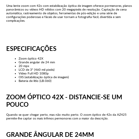
Uma lente zoom com 42x com estabilização óptica de imagem oferece pormenores, planos
panorâmicos ou vídeos HD nítidos com 20 megapixéis de resolução. Captação de cena
automática, rastreamento de objetos, ferramentas de pós-edição e uma série de
configurações poderosas e fáceis de usar tornam a fotografia fácil, divertida e sem
complicações.
ESPECIFICAÇÕES
Zoom óptico 42X
Grande angular de 24 mm
20 mpx
LCD de 3" (460 mil pixéis)
Vídeo Full HD 1080p
OIS (estabilização óptica de imagem)
Bateria de lítio (LB-060)
ZOOM ÓPTICO 42X - DISTANCIE-SE UM
POUCO
Quando se quer chegar perto, mas não muito perto. O zoom óptico de 42x da AZ425
permite-lhe captar os mais ínfimos permonores com a maior da descrição.
GRANDE ÂNGULAR DE 24MM