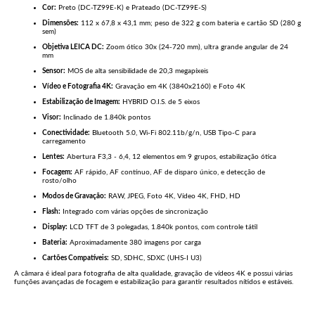
Cor:
Preto (DC-TZ99E-K) e Prateado (DC-TZ99E-S)
Dimensões:
112 x 67,8 x 43,1 mm; peso de 322 g com bateria e cartão SD (280 g
sem)
Objetiva LEICA DC:
Zoom ótico 30x (24-720 mm), ultra grande angular de 24
mm
Sensor:
MOS de alta sensibilidade de 20,3 megapíxeis
Vídeo e Fotografia 4K:
Gravação em 4K (3840x2160) e Foto 4K
Estabilização de Imagem:
HYBRID O.I.S. de 5 eixos
Visor:
Inclinado de 1.840k pontos
Conectividade:
Bluetooth 5.0, Wi-Fi 802.11b/g/n, USB Tipo-C para
carregamento
Lentes:
Abertura F3,3 - 6,4, 12 elementos em 9 grupos, estabilização ótica
Focagem:
AF rápido, AF contínuo, AF de disparo único, e detecção de
rosto/olho
Modos de Gravação:
RAW, JPEG, Foto 4K, Vídeo 4K, FHD, HD
Flash:
Integrado com várias opções de sincronização
Display:
LCD TFT de 3 polegadas, 1.840k pontos, com controle tátil
Bateria:
Aproximadamente 380 imagens por carga
Cartões Compatíveis:
SD, SDHC, SDXC (UHS-I U3)
A câmara é ideal para fotografia de alta qualidade, gravação de vídeos 4K e possui várias
funções avançadas de focagem e estabilização para garantir resultados nítidos e estáveis.