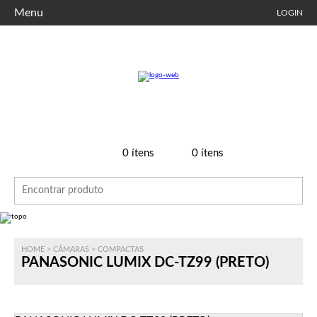
Menu
LOGIN
0
ítens
0
ítens
HOME
>
CÂMARAS
>
COMPACTAS
PANASONIC LUMIX DC-TZ99 (PRETO)