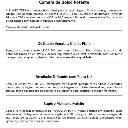
Câmara de Bolso Potente
A LUMIX TZ99 é a companheira ideal para as suas viagens. Com um design compacto,
integra uma potente objetiva de zoom LEICA DC, com um alcance de distância focal* de
24 mm a 720 mm, e um sensor MOS de 20,3 megapixéis de alto desempenho. Capte todos
os momentos com detalhe e qualidade impressionante.
*Equivalente a uma câmara de 35 mm.
De Grande Angular a Grande Plano
Equipada com uma lente LEICA DC com zoom ótico de 30x, oferece uma gama de
distâncias focais de 24 mm a 720 mm (equivalente a 35 mm), permitindo capturar tanto
paisagens vastas quanto objetos distantes com excelente qualidade.
Resultados Brilhantes com Pouca Luz
Com um sensor MOS de 20,3 megapixéis, este modelo garante fotos nítidas e vibrantes,
mesmo em condições de pouca luz. As suas imagens são cheias de detalhes, cores vivas e
clareza, sem a necessidade de esperar o dia seguinte para capturar o melhor momento.
Capte o Momento Perfeito
Com a funcionalidade exclusiva de FOTOGRAFIA 4K, nunca perderá um instante. Basta
selecionar um fotograma de um vídeo captado a 30 fps e guardá-lo como uma imagem de
alta resolução equivalente a 8 megapixéis. Os momentos mais rápidos e efémeros ficam
agora registados com qualidade impecável.