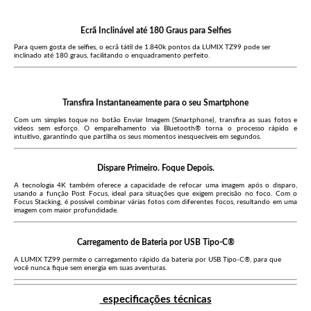
Ecrã Inclinável até 180 Graus para Selfies
Para quem gosta de selfies, o ecrã tátil de 1.840k pontos da LUMIX TZ99 pode ser
inclinado até 180 graus, facilitando o enquadramento perfeito.
Transfira Instantaneamente para o seu Smartphone
Com um simples toque no botão Enviar Imagem (Smartphone), transfira as suas fotos e
vídeos sem esforço. O emparelhamento via Bluetooth® torna o processo rápido e
intuitivo, garantindo que partilha os seus momentos inesquecíveis em segundos.
Dispare Primeiro. Foque Depois.
A tecnologia 4K também oferece a capacidade de refocar uma imagem após o disparo,
usando a função Post Focus, ideal para situações que exigem precisão no foco. Com o
Focus Stacking, é possível combinar várias fotos com diferentes focos, resultando em uma
imagem com maior profundidade.
Carregamento de Bateria por USB Tipo-C®
A LUMIX TZ99 permite o carregamento rápido da bateria por USB Tipo-C®, para que
você nunca fique sem energia em suas aventuras.
especificações técnicas