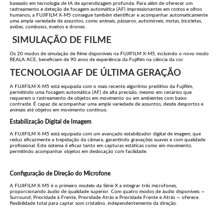
baseado em tecnologia de IA de aprendizagem profunda. Para além de oferecer um
rastreamento e deteção de focagem automática (AF) impressionantes em rostos e olhos
humanos, a FUJIFILM X-M5 consegue também identificar e acompanhar automaticamente
uma ampla variedade de assuntos, como animais, pássaros, automóveis, motas, bicicletas,
aviões, comboios, insetos e drones.
SIMULAÇÃO DE FILME
Os 20 modos de simulação de filme disponíveis na FUJIFILM X-M5, incluindo o novo modo
REALA ACE, beneficiam de 90 anos de experiência da Fujifilm na ciência da cor.
TECNOLOGIA AF DE ÚLTIMA GERAÇÃO
A FUJIFILM X-M5 está equipada com o mais recente algoritmo preditivo da Fujifilm,
permitindo uma focagem automática (AF) de alta precisão, mesmo em cenários que
requerem o rastreamento de objetos em movimento ou em ambientes com baixo
contraste. É capaz de acompanhar uma ampla variedade de assuntos, desde desportos e
animais até objetos em movimento contínuo.
Estabilização Digital de Imagem
A FUJIFILM X-M5 está equipada com um avançado estabilizador digital de imagem, que
reduz eficazmente a trepidação da câmara, garantindo gravações suaves e com qualidade
profissional. Este sistema é eficaz tanto em capturas estáticas como em movimento,
permitindo acompanhar objetos em deslocação com facilidade.
Configuração de Direção do Microfone
A FUJIFILM X-M5 é o primeiro modelo da Série X a integrar três microfones,
proporcionando áudio de qualidade superior. Com quatro modos de áudio disponíveis —
Surround, Prioridade à Frente, Prioridade Atrás e Prioridade Frente e Atrás — oferece
flexibilidade total para captar som cristalino, independentemente da direção.