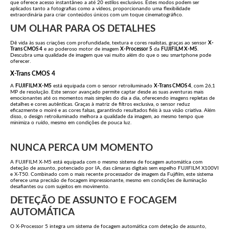
que oferece acesso instantâneo a até 20 estilos exclusivos. Estes modos podem ser
aplicados tanto a fotografias como a vídeos, proporcionando uma flexibilidade
extraordinária para criar conteúdos únicos com um toque cinematográfico.
UM OLHAR PARA OS DETALHES
Dê vida às suas criações com profundidade, textura e cores realistas, graças ao sensor
X-
Trans CMOS 4
e ao poderoso motor de imagem
X-Processor 5
da
FUJIFILM X-M5
.
Descubra uma qualidade de imagem que vai muito além do que o seu smartphone pode
oferecer.
X-Trans CMOS 4
A
FUJIFILM X-M5
está equipada com o sensor retroiluminado
X-Trans CMOS 4
, com 26,1
MP de resolução. Este sensor avançado permite captar desde as suas aventuras mais
emocionantes até os momentos mais simples do dia a dia, oferecendo imagens repletas de
detalhes e cores autênticas. Graças à matriz de filtros exclusiva, o sensor reduz
eficazmente o moiré e as cores falsas, garantindo resultados fiéis à sua visão criativa. Além
disso, o design retroiluminado melhora a qualidade da imagem, ao mesmo tempo que
minimiza o ruído, mesmo em condições de pouca luz.
NUNCA PERCA UM MOMENTO
A FUJIFILM X-M5 está equipada com o mesmo sistema de focagem automática com
deteção de assunto, potenciado por IA, das câmaras digitais sem espelho FUJIFILM X100VI
e X-T50. Combinado com o mais recente processador de imagem da Fujifilm, este sistema
oferece uma precisão de focagem impressionante, mesmo em condições de iluminação
desafiantes ou com sujeitos em movimento.
DETEÇÃO DE ASSUNTO E FOCAGEM
AUTOMÁTICA
O X-Processor 5 integra um sistema de focagem automática com deteção de assunto,