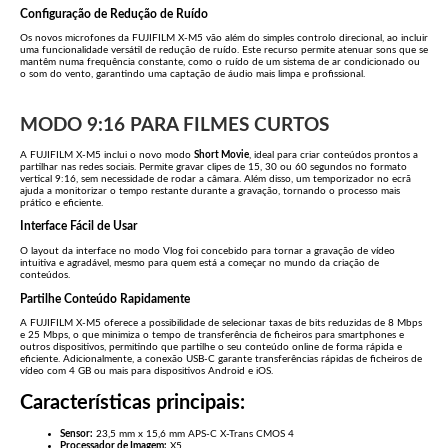
Configuração de Redução de Ruído
Os novos microfones da FUJIFILM X-M5 vão além do simples controlo direcional, ao incluir
uma funcionalidade versátil de redução de ruído. Este recurso permite atenuar sons que se
mantêm numa frequência constante, como o ruído de um sistema de ar condicionado ou
o som do vento, garantindo uma captação de áudio mais limpa e profissional.
MODO 9:16 PARA FILMES CURTOS
A FUJIFILM X-M5 inclui o novo modo
Short Movie
, ideal para criar conteúdos prontos a
partilhar nas redes sociais. Permite gravar clipes de 15, 30 ou 60 segundos no formato
vertical 9:16, sem necessidade de rodar a câmara. Além disso, um temporizador no ecrã
ajuda a monitorizar o tempo restante durante a gravação, tornando o processo mais
prático e eficiente.
Interface Fácil de Usar
O layout da interface no modo Vlog foi concebido para tornar a gravação de vídeo
intuitiva e agradável, mesmo para quem está a começar no mundo da criação de
conteúdos.
Partilhe Conteúdo Rapidamente
A FUJIFILM X-M5 oferece a possibilidade de selecionar taxas de bits reduzidas de 8 Mbps
e 25 Mbps, o que minimiza o tempo de transferência de ficheiros para smartphones e
outros dispositivos, permitindo que partilhe o seu conteúdo online de forma rápida e
eficiente. Adicionalmente, a conexão USB-C garante transferências rápidas de ficheiros de
vídeo com 4 GB ou mais para dispositivos Android e iOS.
Características principais:
Sensor:
23,5 mm x 15,6 mm APS-C X-Trans CMOS 4
Processador de Imagem:
X5