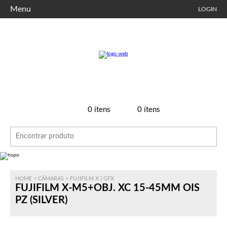
Menu
LOGIN
0
ítens
0
ítens
HOME
>
CÂMARAS
>
FUJIFILM X | GFX
FUJIFILM X-M5+OBJ. XC 15-45MM OIS
PZ (SILVER)