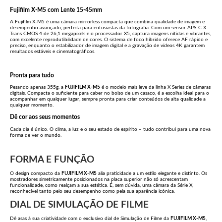
Fujifilm X-M5 com Lente 15-45mm
A Fujifilm X-M5 é uma câmara mirrorless compacta que combina qualidade de imagem e
desempenho avançado, perfeita para entusiastas da fotografia. Com um sensor APS-C X-
Trans CMOS 4 de 26,1 megapixels e o processador X5, captura imagens nítidas e vibrantes,
com excelente reprodutibilidade de cores. O sistema de foco híbrido oferece AF rápido e
preciso, enquanto o estabilizador de imagem digital e a gravação de vídeos 4K garantem
resultados estáveis e cinematográficos.
Pronta para tudo
Pesando apenas 355g, a
FUJIFILM X-M5
é o modelo mais leve da linha X Series de câmaras
digitais. Compacta o suficiente para caber no bolso de um casaco, é a escolha ideal para o
acompanhar em qualquer lugar, sempre pronta para criar conteúdos de alta qualidade a
qualquer momento.
Dê cor aos seus momentos
Cada dia é único. O clima, a luz e o seu estado de espírito – tudo contribui para uma nova
forma de ver o mundo.
FORMA E FUNÇÃO
O design compacto da
FUJIFILM X-M5
alia praticidade a um estilo elegante e distinto. Os
mostradores simetricamente posicionados na placa superior não só acrescentam
funcionalidade, como realçam a sua estética. É, sem dúvida, uma câmara da Série X,
reconhecível tanto pelo seu desempenho como pela sua aparência icónica.
DIAL DE SIMULAÇÃO DE FILME
Dê asas à sua criatividade com o exclusivo dial de Simulação de Filme da
FUJIFILM X-M5
,