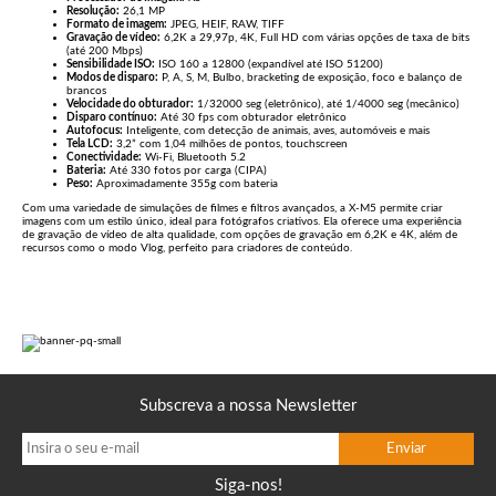
Resolução:
26,1 MP
Formato de imagem:
JPEG, HEIF, RAW, TIFF
Gravação de vídeo:
6,2K a 29,97p, 4K, Full HD com várias opções de taxa de bits
(até 200 Mbps)
Sensibilidade ISO:
ISO 160 a 12800 (expandível até ISO 51200)
Modos de disparo:
P, A, S, M, Bulbo, bracketing de exposição, foco e balanço de
brancos
Velocidade do obturador:
1/32000 seg (eletrônico), até 1/4000 seg (mecânico)
Disparo contínuo:
Até 30 fps com obturador eletrônico
Autofocus:
Inteligente, com detecção de animais, aves, automóveis e mais
Tela LCD:
3,2” com 1,04 milhões de pontos, touchscreen
Conectividade:
Wi-Fi, Bluetooth 5.2
Bateria:
Até 330 fotos por carga (CIPA)
Peso:
Aproximadamente 355g com bateria
Com uma variedade de simulações de filmes e filtros avançados, a X-M5 permite criar
imagens com um estilo único, ideal para fotógrafos criativos. Ela oferece uma experiência
de gravação de vídeo de alta qualidade, com opções de gravação em 6,2K e 4K, além de
recursos como o modo Vlog, perfeito para criadores de conteúdo.
Subscreva a nossa Newsletter
Siga-nos!