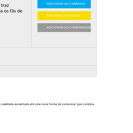
ADICIONAR AO CARRINHO
traz
a os fãs de
ADICIONAR À WISHLIST
ADICIONAR AO COMPARADOR
 de realidade aumentada até uma nova forma de comunicar que combina