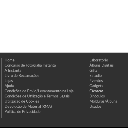
Home
Laboratório
Concurso de Fotografia Instanta
Álbuns Digitais
A Instanta
Gifts
Livro de Reclamações
Estúdio
Lojas
Eventos
Ajuda
Gadgets
Condições de Envio/Levantamento na Loja
Câmaras
Condições de Utilização e Termos Legais
Binóculos
Utilização de Cookies
Molduras/Álbuns
Devolução de Material (RMA)
Usados
Política de Privacidade