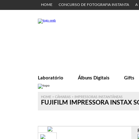
HOME
CONCURSO DE FOTOGRAFIA INSTANTA
A
Laboratório
Álbuns Digitais
Gifts
HOME
>
CÂMARAS
>
IMPRESSORAS INSTANTÂNEAS
FUJIFILM IMPRESSORA INSTAX S