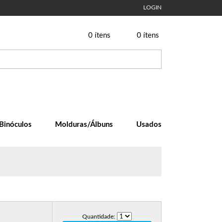
LOGIN
0
ítens
0
ítens
Binóculos
Molduras/Álbuns
Usados
Quantidade: