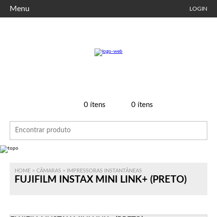
Menu
LOGIN
0
ítens
0
ítens
HOME
>
CÂMARAS
>
IMPRESSORAS INSTANTÂNEAS
FUJIFILM INSTAX MINI LINK+ (PRETO)