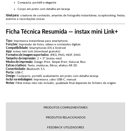
Compacta, portátil e elegante
Corpo em preto com detalhe em laranja
Ideal para:
criadores de conteúdo, amantes de fotografia instantânea, scrapbooking, festas,
eventos e recordações únicas.
Ficha Técnica Resumida — instax mini Link+
Tipo:
Impressora instantânea para smartphone
Funções:
Impressão de fotos, vídeos e conteúdos digitais
Compatibilidade:
Smartphones iOS e Android
App:
instax mini Link (download gratuito)
Formatos de imagem suportados:
JPEG, PNG, HEIF, DNG
Tamanho da impressão:
2 × 3" (instax mini)
Modos de impressão:
Design Print, Simple Print, Natural, Rico
Extras criativos:
Texto, molduras, filtros, efeitos AR 3D
Conectividade:
Bluetooth 5.1
Porta:
USB-C
Design:
Compacto, portátil, acabamento em preto com detalhe laranja
Inclui na embalagem:
Impressora, cabo USB-C, manual
Notas:
Filme instax mini não incluído; qualidade final depende do ficheiro de origem
PRODUTOS COMPLEMENTARES
PRODUTOS RELACIONADOS
FEEDBACK UTILIZADORES