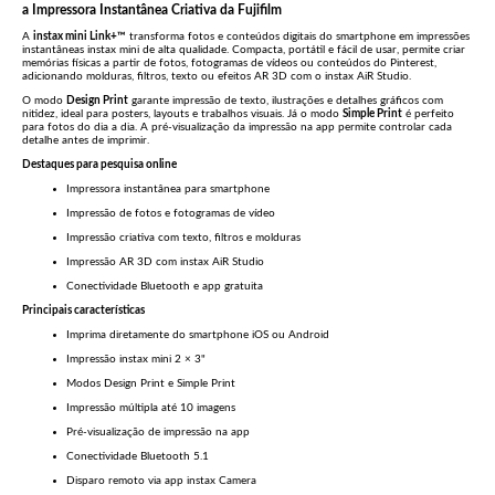
a Impressora Instantânea Criativa da
Fujifilm
A
instax mini Link+™
transforma fotos e conteúdos digitais do smartphone em impressões
instantâneas instax mini de alta qualidade. Compacta, portátil e fácil de usar, permite criar
memórias físicas a partir de fotos, fotogramas de vídeos ou conteúdos do Pinterest,
adicionando molduras, filtros, texto ou efeitos AR 3D com o instax AiR Studio.
O modo
Design Print
garante impressão de texto, ilustrações e detalhes gráficos com
nitidez, ideal para posters, layouts e trabalhos visuais. Já o modo
Simple Print
é perfeito
para fotos do dia a dia. A pré-visualização da impressão na app permite controlar cada
detalhe antes de imprimir.
Destaques para pesquisa online
Impressora instantânea para smartphone
Impressão de fotos e fotogramas de vídeo
Impressão criativa com texto, filtros e molduras
Impressão AR 3D com instax AiR Studio
Conectividade Bluetooth e app gratuita
Principais características
Imprima diretamente do smartphone iOS ou Android
Impressão instax mini 2 × 3"
Modos Design Print e Simple Print
Impressão múltipla até 10 imagens
Pré-visualização de impressão na app
Conectividade Bluetooth 5.1
Disparo remoto via app instax Camera