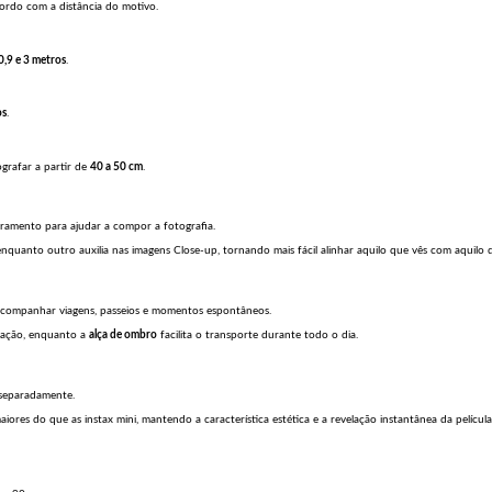
cordo com a distância do motivo.
0,9 e 3 metros
.
os
.
grafar a partir de
40 a 50 cm
.
dramento para ajudar a compor a fotografia.
quanto outro auxilia nas imagens Close-up, tornando mais fácil alinhar aquilo que vês com aquilo q
acompanhar viagens, passeios e momentos espontâneos.
ização, enquanto a
alça de ombro
facilita o transporte durante todo o dia.
 separadamente.
iores do que as instax mini, mantendo a característica estética e a revelação instantânea da película 