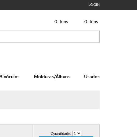
LOGIN
0
ítens
0
ítens
Binóculos
Molduras/Álbuns
Usados
Quantidade: