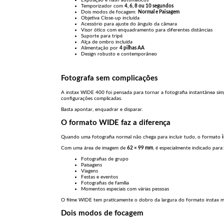
Temporizador com
4, 6, 8 ou 10 segundos
Dois modos de focagem:
Normal e Paisagem
Objetiva Close-up incluída
Acessório para ajuste do ângulo da câmara
Visor ótico com enquadramento para diferentes distâncias
Suporte para tripé
Alça de ombro incluída
Alimentação por
4 pilhas AA
Design robusto e contemporâneo
Fotografa sem complicações
A instax WIDE 400 foi pensada para tornar a fotografia instantânea sim
configurações complicadas.
Basta apontar, enquadrar e disparar.
O formato WIDE faz a diferença
Quando uma fotografia normal não chega para incluir tudo, o formato
Com uma área de imagem de
62 × 99 mm
, é especialmente indicado para:
Fotografias de grupo
Paisagens
Viagens
Festas e eventos
Fotografias de família
Momentos especiais com várias pessoas
O filme WIDE tem praticamente o dobro da largura do formato instax min
Dois modos de focagem