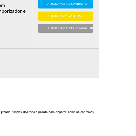
ADICIONAR AO CARRINHO
 em
mporizador e
ADICIONAR À WISHLIST
ADICIONAR AO COMPARADOR
grande. Simples, divertida e pronta para disparar, combina controlos