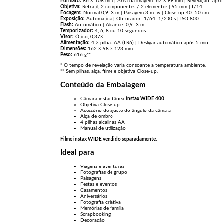
Formato:
86 × 108 mm | Área da imagem: 62 × 99 mm | Revelação: apro
Objetiva:
Retrátil, 2 componentes / 2 elementos | 95 mm | f/14
Focagem:
Normal 0,9–3 m | Paisagem 3 m–∞ | Close-up 40–50 cm
Exposição:
Automática | Obturador: 1/64–1/200 s | ISO 800
Flash:
Automático | Alcance: 0,9–3 m
Temporizador:
4, 6, 8 ou 10 segundos
Visor:
Ótico, 0,37×
Alimentação:
4 × pilhas AA (LR6) | Desligar automático após 5 min
Dimensões:
162 × 98 × 123 mm
Peso:
616 g**
* O tempo de revelação varia consoante a temperatura ambiente.
** Sem pilhas, alça, filme e objetiva Close-up.
Conteúdo da Embalagem
Câmara instantânea
instax WIDE 400
Objetiva Close-up
Acessório de ajuste do ângulo da câmara
Alça de ombro
4 pilhas alcalinas AA
Manual de utilização
Filme instax WIDE vendido separadamente.
Ideal para
Viagens e aventuras
Fotografias de grupo
Paisagens
Festas e eventos
Casamentos
Aniversários
Fotografia criativa
Memórias de família
Scrapbooking
Decoração