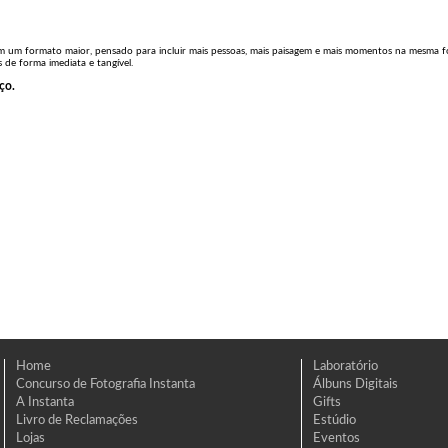
om um formato maior, pensado para incluir mais pessoas, mais paisagem e mais momentos na mesma 
 de forma imediata e tangível.
ço.
Home
Laboratório
Concurso de Fotografia Instanta
Álbuns Digitais
A Instanta
Gifts
Livro de Reclamações
Estúdio
Lojas
Eventos