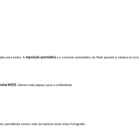
ples para todos. A
exposição automática
e o controlo automático do flash ajustam a câmara às condi
instax WIDE
oferece mais espaço para a criatividade.
i, permitindo contar mais da história numa única fotografia.