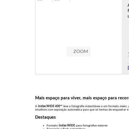
ZOOM
Mais espaço para viver, mais espaço para recor
A
instax WIDE 400™
leva a fotografia instantânea a um formato maior, 
intuitivos com exposição automática para que só tenhas de enquadrar e 
Destaques
Formato
instax WIDE
para fotografias maiores
Exposição e flash automáticos