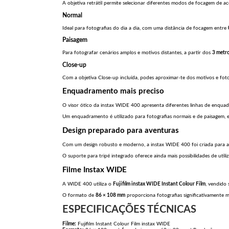
A objetiva retrátil permite selecionar diferentes modos de focagem de a
Normal
Ideal para fotografias do dia a dia, com uma distância de focagem entre
Paisagem
Para fotografar cenários amplos e motivos distantes, a partir dos
3 metr
Close-up
Com a objetiva Close-up incluída, podes aproximar-te dos motivos e foto
Enquadramento mais preciso
O visor ótico da instax WIDE 400 apresenta diferentes linhas de enqua
Um enquadramento é utilizado para fotografias normais e de paisagem, en
Design preparado para aventuras
Com um design robusto e moderno, a instax WIDE 400 foi criada para 
O suporte para tripé integrado oferece ainda mais possibilidades de util
Filme Instax WIDE
A WIDE 400 utiliza o
Fujifilm instax WIDE Instant Colour Film
, vendido
O formato de
86 × 108 mm
proporciona fotografias significativamente ma
ESPECIFICAÇÕES TÉCNICAS
Filme:
Fujifilm Instant Colour Film instax WIDE