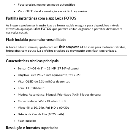
Foco preciso, mesmo em modo automático
Visor OLED de alta resolução e ecrã tátil responsivo
Partilha instantânea com a app Leica FOTOS
As imagens podem ser transferidas de forma rápida e segura para dispositivos móveis
através da aplicação
Leica FOTOS
, que permite editar, organizar e partilhar diretamente
nas redes sociais.
Flash incluído para maior versatilidade
A Leica D-Lux 8 vem equipada com um
flash compacto CF D
, ideal para melhorar retratos,
fotografias com pouca luz e efeitos criativos de movimento com flash sincronizado.
Características técnicas principais
Sensor CMOS 4/3” – 21 MP (17 MP eficazes)
Objetiva Leica 24-75 mm equivalente, f/1.7–2.8
Visor OLED de 2,36 milhões de pontos
Ecrã LCD tátil de 3”
Modos: Automático, Manual, Prioridade (A/S), Modos de cena
Conectividade: Wi-Fi, Bluetooth 5.0
Vídeo 4K a 30/24p, Full HD a 60/30p
Bateria de iões de lítio (1025 mAh)
Flash incluído
Resolução e formatos suportados