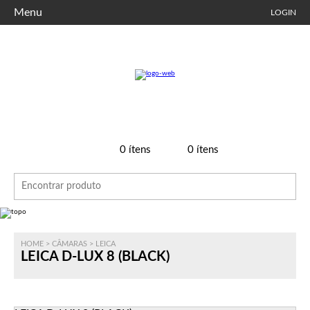
Menu
LOGIN
0
ítens
0
ítens
HOME
>
CÂMARAS
>
LEICA
LEICA D-LUX 8 (BLACK)