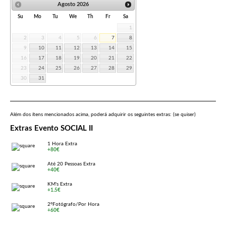
Agosto
2026
Su
Mo
Tu
We
Th
Fr
Sa
1
2
3
4
5
6
7
8
9
10
11
12
13
14
15
16
17
18
19
20
21
22
23
24
25
26
27
28
29
30
31
Além dos ítens mencionados acima, poderá adquirir os seguintes extras: (se quiser)
Extras Evento SOCIAL II
1 Hora Extra
+80€
Até 20 Pessoas Extra
+40€
KM's Extra
+1.5€
2ºFotógrafo/Por Hora
+60€