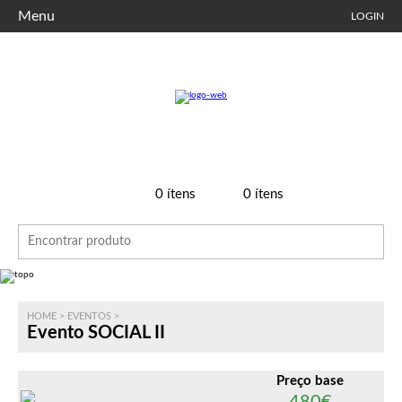
Menu
LOGIN
0
ítens
0
ítens
HOME
>
EVENTOS
>
Evento SOCIAL II
Preço base