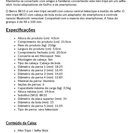
Mantenha-se conectado com amigos e familiares convertendo este mini tripé em um selfie-
stick. Inclui
adaptadores de GoPro e de smartphones.
O Benro BK15 é um mini tripé versátil com coluna central telescópia e bastão de selfie. O
mini tripé BK15 com cabeça de bola inclui um adaptador de smartphone e controle
remoto Bluetooth removível. Compatível com a maioria dos smartphones. A faixa do
grampo é de 48 a 100 mm.
Especificações
Altura do produto (cm): 4.0cm
Comprimento do produto (cm): 21.0cm
Peso do produto (kg): 210gr
Largura do produto (cm): 5.0cm
Comprimento fechado (cm): 20.0cm
Converte-se em Monopod: Não
Montagem da cabeça: Sim
Tipo de cabeça: Cabeça de bola
Diâmetro da perna 1 (mm): 18.25
Diâmetro da perna 2 (mm): 16.45
Diâmetro da perna 3 (mm): 14.65
Diâmetro da perna 4 (mm): 12.85
Material da perna: Alumínio
Seções de pernas: 6
Capacidade máxima de carga (kg): 0,5kg
Altura mínima (cm): 19.0cm
Substitui (SKU): BK10
Diâmetro da placa superior (mm): 31
Diâmetro da bola (mm): 15
Diâmetro da perna 5 (mm): 11.05
Tipo de perna: vara telescópio
Conteúdo da Caixa:
Mini Tripé / Selfie Stick