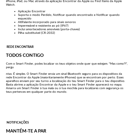
iPhone, iPad, ou Mac através da aplicação Encontrar da Apple ou Find Items da Apple
Watch.
Aplicação Encontrar
Suporta o modo Perdido, Notificar quando encontrado e Notificar quando
esquecido
Altifalante incorporado para sinais sonoros
Impermeável e resistente ao pó (IP67)
Inclui amortecedores amovíveis (porta-chaves)
Pilha substituível (CR-2032)
REDE ENCONTRAR
TODOS CONTIGO
Com o Smart Finder, podes localizar os teus objetos onde quer que estejam. "Mas como?!",
pergu
ntas. É simples. O Smart Finder envia um sinal Bluetooth seguro para os dispositivos da
rede Encontrar da Apple (maioritariamente iPhones) que se encontram por perto. Esses
aparelhos enviam por seu turno a localização do teu Smart Finder para o teu dispositivo.
Basta abrires a aplicação Encontrar da Apple e o teu Smart Finder aparecerá no mapa.
Amarra um Smart Finder à tua mala ou à tua mochila para localizares com segurança os
teus pertences em qualquer parte do mundo.
NOTIFICAÇÕES
MANTÉM-TE A PAR