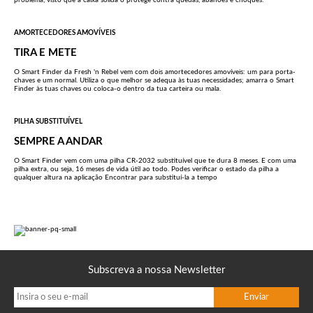
problema, visto que a caixa sólida o protege contra queda
s, abanões e choques.
AMORTECEDORES AMOVÍVEIS
TIRA E METE
O Smart Finder da Fresh 'n Rebel vem com dois amortecedores amovíveis: um para porta-
chaves e um normal. Utiliza o que melhor se adequa às tuas necessidades; amarra o Smart
Finder às tuas chaves ou coloca-o dentro da tua carteira ou mala.
PILHA SUBSTITUÍVEL
SEMPRE A ANDAR
O Smart Finder vem com uma pilha CR-2032 substituível que te dura 8 meses. E com uma
pilha extra, ou seja, 16 meses de vida útil ao todo. Podes verificar o estado da pilha a
qualquer altura na aplicação Encontrar para substituí-la a tempo
Subscreva a nossa Newsletter