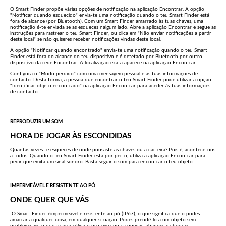
O Smart Finder propõe várias opções de notificação na aplicação Encontrar. A opção
"Notificar quando esquecido" envia-te uma notificação quando o teu Smart Finder está
fora de alcance (por Bluetooth). Com um Smart Finder amarrado às tuas chaves, uma
notificação é-te enviada se as esqueces nalgum lado. Abre a aplicação Encontrar e segue as
instruções para rastrear o teu Smart Finder, ou clica em "Não enviar notificações a partir
deste local" se não quiseres receber notificações vindas deste local.
A opção "Notificar quando encontrado" envia-te uma notificação quando o teu Smart
Finder está fora do alcance do teu dispositivo e é detetado por Bluetooth por outro
dispositivo da rede Encontrar. A localização exata aparece na aplicação Encontrar.
Configura o "Modo perdido" com uma mensagem pessoal e as tuas informações de
contacto. Desta forma, a pessoa que encontrar o teu Smart Finder pode utilizar a opção
"Identificar objeto encontrado" na aplicação Encontrar para aceder às tuas informações
de contacto.
REPRODUZIR UM SOM
HORA DE JOGAR ÀS ESCONDIDAS
Quantas vezes te esqueces de onde pousaste as chaves ou a carteira? Pois é, acontece-nos
a todos. Quando o teu Smart Finder está por perto, utiliza a aplicação Encontrar para
pedir que emita um sinal sonoro. Basta seguir o som para encontrar o teu objeto.
IMPERMEÁVEL E RESISTENTE AO PÓ
ONDE QUER QUE VÁS
O Smart Finder éimpermeável e resistente ao pó (IP67), o que significa que o podes
amarrar a qualquer coisa, em qualquer situação. Podes prendê-lo a um objeto sem