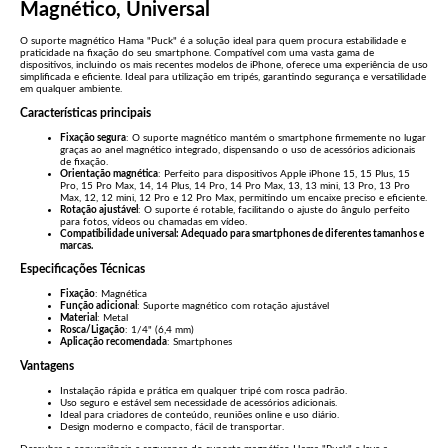
Magnético, Universal
O suporte magnético Hama "Puck" é a solução ideal para quem procura estabilidade e
praticidade na fixação do seu smartphone. Compatível com uma vasta gama de
dispositivos, incluindo os mais recentes modelos de iPhone, oferece uma experiência de uso
simplificada e eficiente. Ideal para utilização em tripés, garantindo segurança e versatilidade
em qualquer ambiente.
Características principais
Fixação segura
: O suporte magnético mantém o smartphone firmemente no lugar
graças ao anel magnético integrado, dispensando o uso de acessórios adicionais
de fixação.
Orientação magnética
: Perfeito para dispositivos Apple iPhone 15, 15 Plus, 15
Pro, 15 Pro Max, 14, 14 Plus, 14 Pro, 14 Pro Max, 13, 13 mini, 13 Pro, 13 Pro
Max, 12, 12 mini, 12 Pro e 12 Pro Max, permitindo um encaixe preciso e eficiente.
Rotação ajustável
: O suporte é rotable, facilitando o ajuste do ângulo perfeito
para fotos, vídeos ou chamadas em vídeo.
Compatibilidade universal: Adequado para smartphones de diferentes tamanhos e
marcas.
Especificações Técnicas
Fixação
: Magnética
Função adicional
: Suporte magnético com rotação ajustável
Material
: Metal
Rosca/Ligação
: 1/4" (6,4 mm)
Aplicação recomendada
: Smartphones
Vantagens
Instalação rápida e prática em qualquer tripé com rosca padrão.
Uso seguro e estável sem necessidade de acessórios adicionais.
Ideal para criadores de conteúdo, reuniões online e uso diário.
Design moderno e compacto, fácil de transportar.