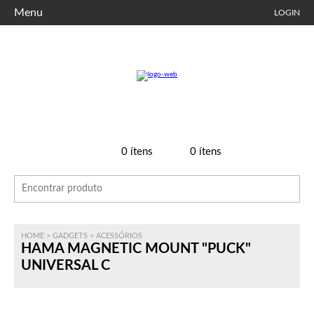
Menu
LOGIN
0
ítens
0
ítens
HOME
>
GADGETS
>
ACESSÓRIOS
HAMA MAGNETIC MOUNT "PUCK"
UNIVERSAL C