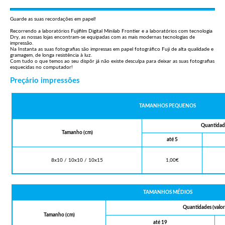
Guarde as suas recordações em papel!
Recorrendo a laboratórios Fujifilm Digital Minilab Frontier e a laboratórios com tecnologia
Dry, as nossas lojas encontram-se equipadas com as mais modernas tecnologias de
impressão.
Na Instanta as suas fotografias são impressas em papel fotográfico Fuji de alta qualidade e
gramagem, de longa resistência à luz.
Com tudo o que temos ao seu dispôr já não existe desculpa para deixar as suas fotografias
esquecidas no computador!
Preçário impressões
TAMANHOS PEQUENOS
Quantidade
Tamanho (cm)
até 5
8x10 / 10x10 / 10x15
1,00€
TAMANHOS MÉDIOS
Quantidades (valor
Tamanho (cm)
até 19