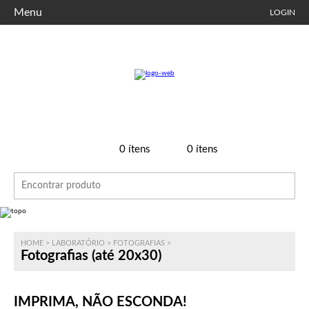
Menu
LOGIN
0
ítens
0
ítens
HOME
>
LABORATÓRIO
>
FOTOGRAFIAS
>
Fotografias (até 20x30)
IMPRIMA, NÃO ESCONDA!