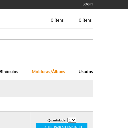
LOGIN
0
ítens
0
ítens
Binóculos
Molduras/Álbuns
Usados
Quantidade:
ADICIONAR AO CARRINHO