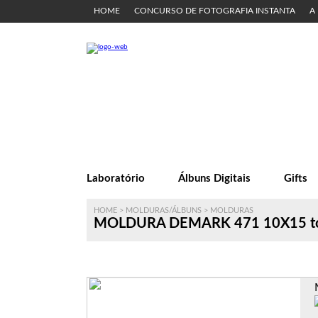
HOME
CONCURSO DE FOTOGRAFIA INSTANTA
A
Laboratório
Álbuns Digitais
Gifts
HOME
>
MOLDURAS/ÁLBUNS
>
MOLDURAS
MOLDURA DEMARK 471 10X15 t