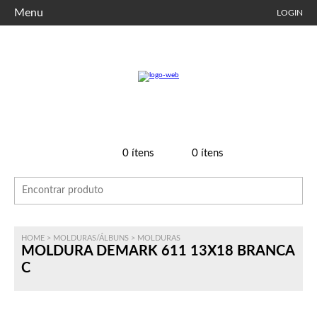
Menu
LOGIN
0
ítens
0
ítens
HOME
>
MOLDURAS/ÁLBUNS
>
MOLDURAS
MOLDURA DEMARK 611 13X18 BRANCA
C