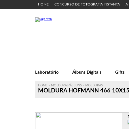
HOME
CONCURSO DE FOTOGRAFIA INSTANTA
A
Laboratório
Álbuns Digitais
Gifts
HOME
>
MOLDURAS/ÁLBUNS
>
MOLDURAS
MOLDURA HOFMANN 466 10X15