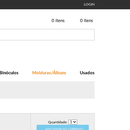
LOGIN
0
ítens
0
ítens
Binóculos
Molduras/Álbuns
Usados
Quantidade:
ADICIONAR AO CARRINHO