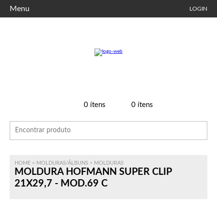
Menu
LOGIN
0
ítens
0
ítens
HOME
>
MOLDURAS/ÁLBUNS
>
MOLDURAS
MOLDURA HOFMANN SUPER CLIP
21X29,7 - MOD.69 C