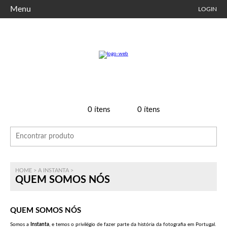
Menu
LOGIN
0
ítens
0
ítens
HOME
>
A INSTANTA
>
QUEM SOMOS NÓS
QUEM SOMOS NÓS
Somos a
Instanta
, e temos o privilégio de fazer parte da história da fotografia em Portugal.