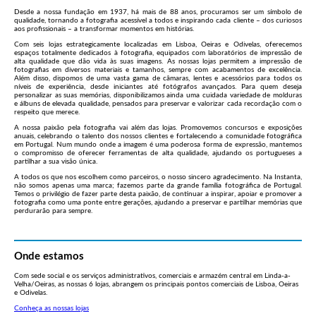
Desde a nossa fundação em 1937, há mais de 88 anos, procuramos ser um símbolo de
qualidade, tornando a fotografia acessível a todos e inspirando cada cliente – dos curiosos
aos profissionais – a transformar momentos em histórias.
Com seis lojas estrategicamente localizadas em Lisboa, Oeiras e Odivelas, oferecemos
espaços totalmente dedicados à fotografia, equipados com laboratórios de impressão de
alta qualidade que dão vida às suas imagens. As nossas lojas permitem a impressão de
fotografias em diversos materiais e tamanhos, sempre com acabamentos de excelência.
Além disso, dispomos de uma vasta gama de câmaras, lentes e acessórios para todos os
níveis de experiência, desde iniciantes até fotógrafos avançados. Para quem deseja
personalizar as suas memórias, disponibilizamos ainda uma cuidada variedade de molduras
e álbuns de elevada qualidade, pensados para preservar e valorizar cada recordação com o
respeito que merece.
A nossa paixão pela fotografia vai além das lojas. Promovemos concursos e exposições
anuais, celebrando o talento dos nossos clientes e fortalecendo a comunidade fotográfica
em Portugal. Num mundo onde a imagem é uma poderosa forma de expressão, mantemos
o compromisso de oferecer ferramentas de alta qualidade, ajudando os portugueses a
partilhar a sua visão única.
A todos os que nos escolhem como parceiros, o nosso sincero agradecimento. Na Instanta,
não somos apenas uma marca; fazemos parte da grande família fotográfica de Portugal.
Temos o privilégio de fazer parte desta paixão, de continuar a inspirar, apoiar e promover a
fotografia como uma ponte entre gerações, ajudando a preservar e partilhar memórias que
perdurarão para sempre.
Onde estamos
Com sede social e os serviços administrativos, comerciais e armazém central em Linda-a-
Velha/Oeiras, as nossas 6 lojas, abrangem os principais pontos comerciais de Lisboa, Oeiras
e Odivelas.
Conheça as nossas lojas