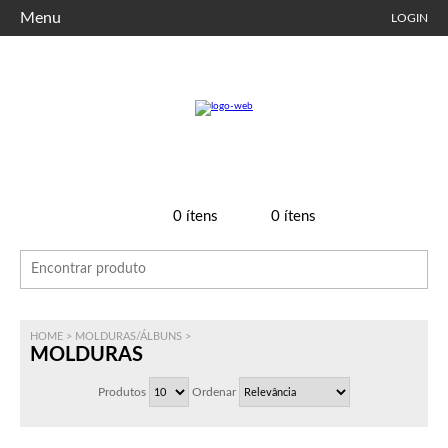
Menu
LOGIN
0
ítens
0
ítens
HOME
>
MOLDURAS/ÁLBUNS
>
MOLDURAS
Produtos
Ordenar