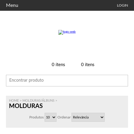
Menu
LOGIN
0
ítens
0
ítens
HOME
>
MOLDURAS/ÁLBUNS
>
MOLDURAS
Produtos
Ordenar