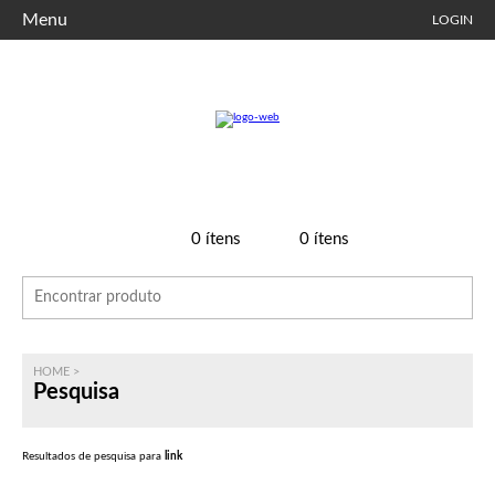
Menu
LOGIN
0
ítens
0
ítens
HOME
>
Pesquisa
Resultados de pesquisa para
link